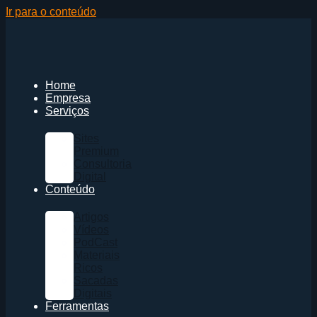
Ir para o conteúdo
Home
Empresa
Serviços
Sites
Premium
Consultoria
Digital
Conteúdo
Artigos
Vídeos
PodCast
Materiais
Ricos
Sacadas
Digitais
Ferramentas