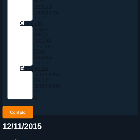
Sites
Premium
Consultoria
Digital
Conteúdo
Artigos
Vídeos
PodCast
Materiais
Ricos
Sacadas
Digitais
Ferramentas
Ferramentas
Digitais
Ferramentas
de
IA
Contato
12/11/2015