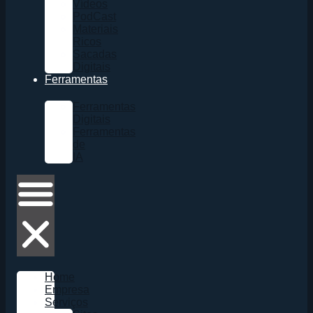
Vídeos
PodCast
Materiais
Ricos
Sacadas
Digitais
Ferramentas
Ferramentas
Digitais
Ferramentas
de
IA
Home
Empresa
Serviços