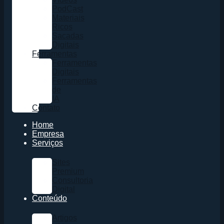
PodCast
Materiais
Ricos
Sacadas
Digitais
Ferramentas
Ferramentas
Digitais
Ferramentas
de
IA
Contato
Home
Empresa
Serviços
Sites
Premium
Consultoria
Digital
Conteúdo
Artigos