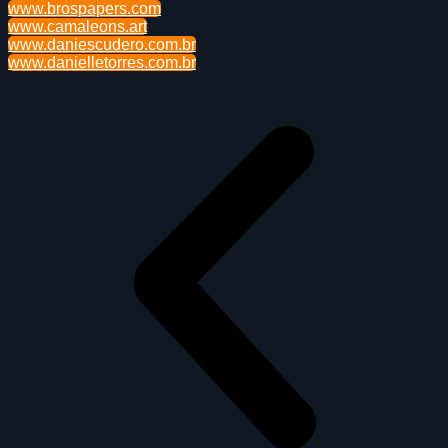
www.brospapers.com
www.camaleons.art
www.daniescudero.com.br
www.danielletorres.com.br