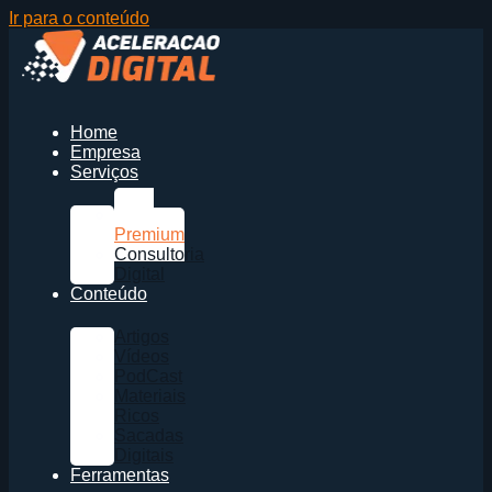
Ir para o conteúdo
Home
Empresa
Serviços
Sites
Premium
Consultoria
Digital
Conteúdo
Artigos
Vídeos
PodCast
Materiais
Ricos
Sacadas
Digitais
Ferramentas