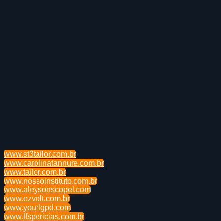
www.st3tailor.com.br
www.carolinatannure.com.br
www.tailor.com.br
www.nossoinstituto.com.br
www.aleysonscopel.com
www.ezvolt.com.br
www.yourlgpd.com
www.lfspericias.com.br