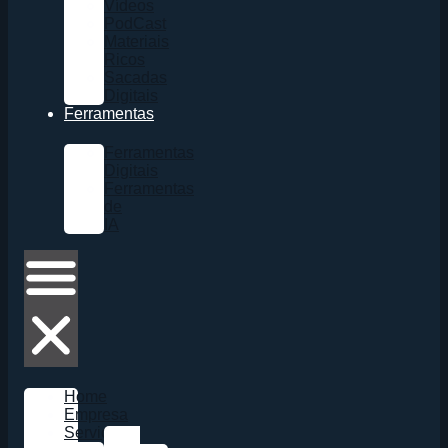
Vídeos
PodCast
Materiais
Ricos
Sacadas
Digitais
Ferramentas
Ferramentas
Digitais
Ferramentas
de
IA
Home
Empresa
Serviços