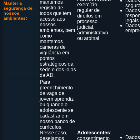
Dados
mantemos
Manter a
exercício
segur
registro de
segurança de
regular de
Dados
nossos
todos que tem
respo
direitos em
ambientes:
acesso aos
legais
processo
nossos
Dados
judicial,
ambientes, bem
empre
administrativo
como
ou arbitral
mantemos
câmeras de
vigilância em
pontos
estratégicos da
sede e das lojas
da AD.
Para
preenchimento
de vaga de
jovem aprendiz
ou quando o
adolescente se
cadastrar em
nosso banco de
currículos.
Nesse caso,
Adolescentes:
Dados
desejamos
consentimento