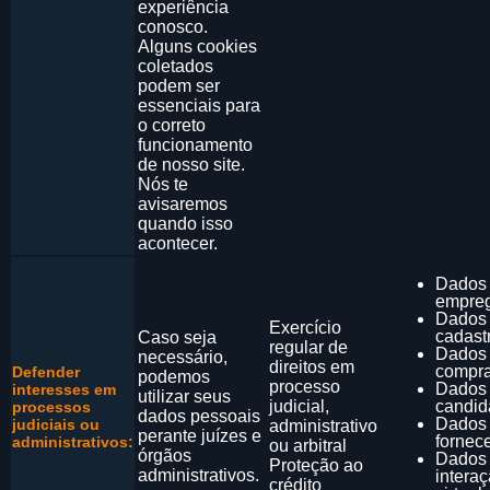
experiência
conosco.
Alguns cookies
coletados
podem ser
essenciais para
o correto
funcionamento
de nosso site.
Nós te
avisaremos
quando isso
acontecer.
Dados
empre
Dados
Exercício
cadast
Caso seja
regular de
Dados
necessário,
direitos em
compr
Defender
podemos
processo
Dados
interesses em
utilizar seus
judicial,
candid
processos
dados pessoais
Dados
judiciais ou
administrativo
perante juízes e
fornec
administrativos:
ou arbitral
órgãos
Dados
Proteção ao
administrativos.
intera
crédito