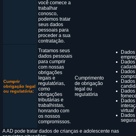
você comece a
trabalhar
conosco,
podemos tratar
seus dados
pessoais para
proceder a sua
contratação.
Tratamos seus
Dados
dados pessoais
empre
para cumprir
Dados
cadast
com nossas
Dados
obrigações
compr
legais e
Cumprimento
Dados
Cumprir
regulatórias,
de obrigação
candid
obrigação legal
como
legal ou
Dados
ou regulatória:
obrigações
regulatória
fornec
tributárias e
Dados
trabalhistas,
intera
virtual
honrando com
Dados
os nossos
segura
compromissos.
A AD pode tratar dados de crianças e adolescente nas