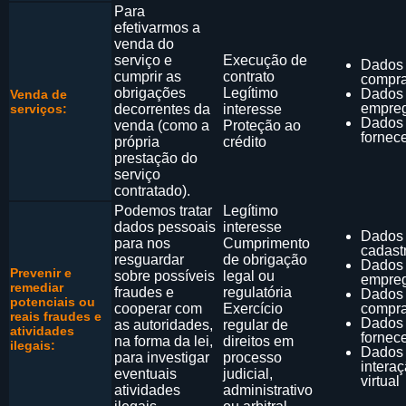
Para
efetivarmos a
venda do
serviço e
Execução de
Dados
cumprir as
contrato
compr
obrigações
Legítimo
Dados
Venda de
empre
serviços:
decorrentes da
interesse
Dados
venda (como a
Proteção ao
fornec
própria
crédito
prestação do
serviço
contratado).
Podemos tratar
Legítimo
dados pessoais
interesse
Dados
para nos
Cumprimento
cadast
resguardar
de obrigação
Dados
Prevenir e
sobre possíveis
legal ou
empre
remediar
fraudes e
regulatória
Dados
potenciais ou
cooperar com
Exercício
compr
reais fraudes e
Dados
as autoridades,
regular de
atividades
fornec
na forma da lei,
direitos em
ilegais:
Dados
para investigar
processo
intera
eventuais
judicial,
virtual
atividades
administrativo