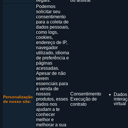
ilegais.
ou arbitral
Podemos
solicitar seu
consentimento
para a coleta de
dados pessoais,
como logs,
cookies,
endereço de IP,
navegador
utilizado, idioma
de preferência e
páginas
acessadas.
Apesar de não
serem
essenciais para
a venda de
nossos
Consentimento
Dados
Personalização
produtos, esses
Execução de
intera
de nosso site:
virtual
dados nos
contrato
ajudam a te
conhecer
melhor e
melhorar a sua