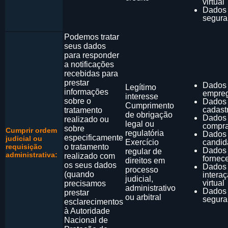
virtual
Dados
segura
Podemos tratar
seus dados
para responder
a notificações
recebidas para
prestar
Dados
Legítimo
informações
empre
interesse
sobre o
Dados
Cumprimento
cadast
tratamento
de obrigação
Dados
realizado ou
legal ou
compr
sobre
Cumprir ordem
regulatória
Dados
especificamente
judicial ou
Exercício
candid
requisição
o tratamento
Dados
regular de
administrativa:
realizado com
fornec
direitos em
os seus dados
Dados
processo
(quando
intera
judicial,
virtual
precisamos
administrativo
Dados
prestar
ou arbitral
segura
esclarecimentos
à Autoridade
Nacional de