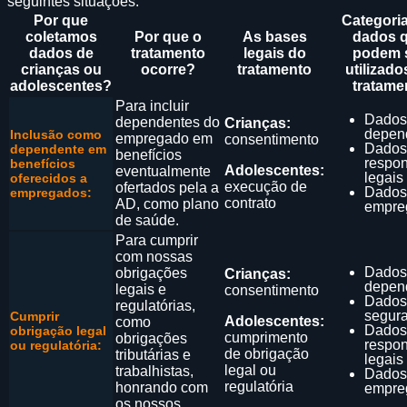
seguintes situações:
Por que
Categori
coletamos
Por que o
As bases
dados 
dados de
tratamento
legais do
podem 
crianças ou
ocorre?
tratamento
utilizado
adolescentes?
tratame
Para incluir
Dados
dependentes do
Crianças:
depen
Inclusão como
empregado em
consentimento
Dados
dependente em
benefícios
respo
benefícios
Adolescentes:
eventualmente
legais
oferecidos a
execução de
ofertados pela a
Dados
empregados:
contrato
AD, como plano
empre
de saúde.
Para cumprir
com nossas
Dados
obrigações
Crianças:
depen
legais e
consentimento
Dados
regulatórias,
segur
Cumprir
Adolescentes:
como
Dados
obrigação legal
cumprimento
obrigações
respo
ou regulatória:
de obrigação
tributárias e
legais
legal ou
trabalhistas,
Dados
regulatória
honrando com
empre
os nossos