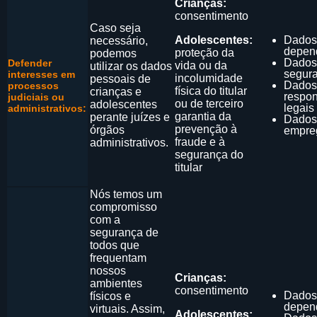
Crianças:
consentimento
Caso seja
Adolescentes:
Dados
necessário,
depen
proteção da
podemos
Dados
Defender
vida ou da
utilizar os dados
segur
interesses em
incolumidade
pessoais de
Dados
processos
física do titular
crianças e
respo
judiciais ou
ou de terceiro
adolescentes
legais
administrativos:
garantia da
perante juízes e
Dados
prevenção à
órgãos
empre
fraude e à
administrativos.
segurança do
titular
Nós temos um
compromisso
com a
segurança de
todos que
frequentam
nossos
Crianças:
ambientes
consentimento
Dados
físicos e
depen
virtuais. Assim,
Adolescentes: