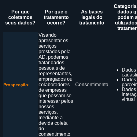
Categoria
Por que
Por que o
As bases
dados q
coletamos
tratamento
legais do
podem s
seus dados?
ocorre?
tratamento
utilizado
tratame
Visando
apresentar os
serviços
prestados pela
AD, podemos
tratar dados
pessoais de
Dados
representantes,
cadast
empregados ou
Dados
colaboradores
Consentimento
parcei
Prospecção:
Dados
de empresas
intera
que possam se
virtual
interessar pelos
nossos
serviços,
mediante a
devida coleta
do
consentimento.