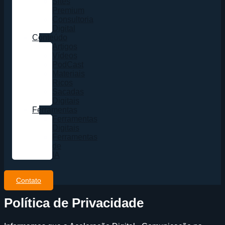
Sites
Premium
Consultoria
Digital
Conteúdo
Artigos
Vídeos
PodCast
Materiais
Ricos
Sacadas
Digitais
Ferramentas
Ferramentas
Digitais
Ferramentas
de
IA
Contato
Política de Privacidade