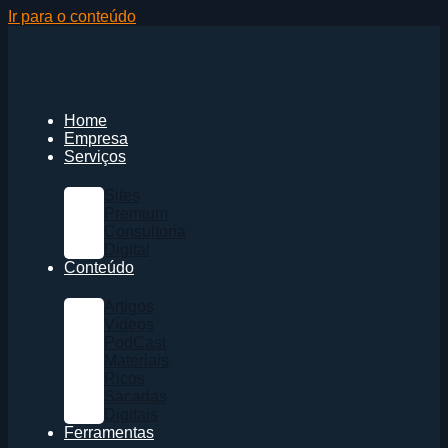
Ir para o conteúdo
Home
Empresa
Serviços
Sites
Premium
Consultoria
Digital
Conteúdo
Artigos
Vídeos
PodCast
Materiais
Ricos
Sacadas
Digitais
Ferramentas