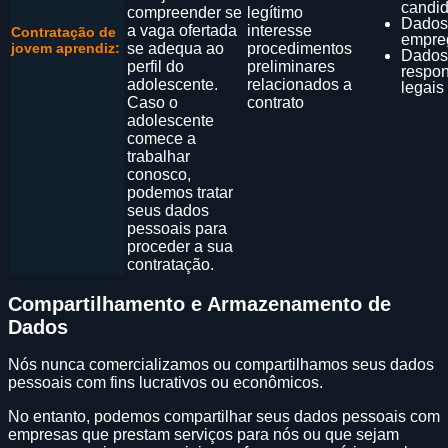
candid
compreender se
legítimo
Dados
a vaga ofertada
interesse
Contratação de
empre
jovem aprendiz:
se adequa ao
procedimentos
Dados
perfil do
preliminares
respo
adolescente.
relacionados a
legais
Caso o
contrato
adolescente
comece a
trabalhar
conosco,
podemos tratar
seus dados
pessoais para
proceder a sua
contratação.
Compartilhamento e Armazenamento de
Dados
Nós nunca comercializamos ou compartilhamos seus dados
pessoais com fins lucrativos ou econômicos.
No entanto, podemos compartilhar seus dados pessoais com
empresas que prestam serviços para nós ou que sejam