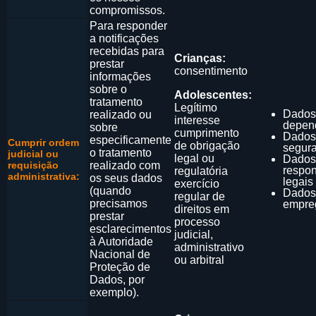
compromissos.
Para responder
a notificações
recebidas para
Crianças:
prestar
consentimento
informações
sobre o
Adolescentes:
tratamento
Legítimo
Dados
realizado ou
interesse
depen
sobre
cumprimento
Dados
especificamente
Cumprir ordem
de obrigação
segur
o tratamento
judicial ou
legal ou
Dados
requisição
realizado com
respo
regulatória
administrativa:
os seus dados
legais
exercício
(quando
Dados
regular de
precisamos
empre
direitos em
prestar
processo
esclarecimentos
judicial,
à Autoridade
administrativo
Nacional de
ou arbitral
Proteção de
Dados, por
exemplo).