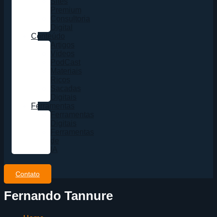
Sites
Premium
Consultoria
Digital
Conteúdo
Artigos
Vídeos
PodCast
Materiais
Ricos
Sacadas
Digitais
Ferramentas
Ferramentas
Digitais
Ferramentas
de
IA
Contato
Fernando Tannure