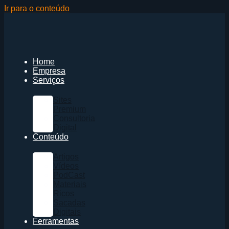
Ir para o conteúdo
Home
Empresa
Serviços
Sites
Premium
Consultoria
Digital
Conteúdo
Artigos
Vídeos
PodCast
Materiais
Ricos
Sacadas
Digitais
Ferramentas