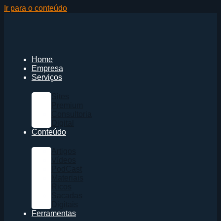
Ir para o conteúdo
Home
Empresa
Serviços
Sites
Premium
Consultoria
Digital
Conteúdo
Artigos
Vídeos
PodCast
Materiais
Ricos
Sacadas
Digitais
Ferramentas