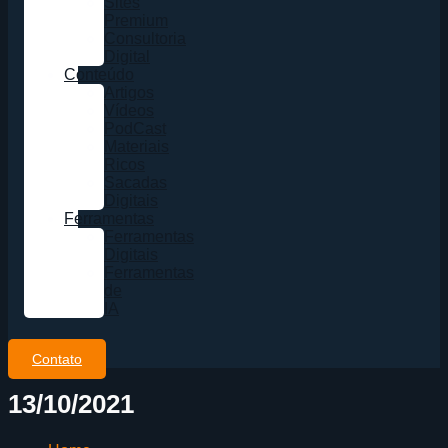
Sites
Premium
Consultoria
Digital
Conteúdo
Artigos
Vídeos
PodCast
Materiais
Ricos
Sacadas
Digitais
Ferramentas
Ferramentas
Digitais
Ferramentas
de
IA
Contato
13/10/2021