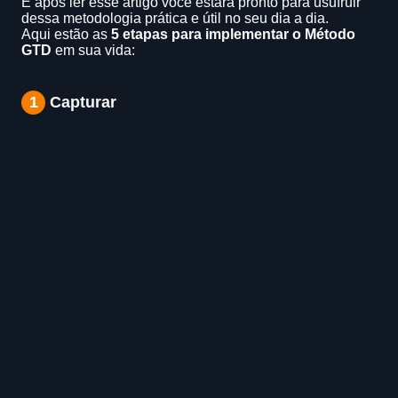
E após ler esse artigo você estará pronto para usufruir
dessa metodologia prática e útil no seu dia a dia.
Aqui estão as
5 etapas para implementar o Método
GTD
em sua vida:
1
Capturar