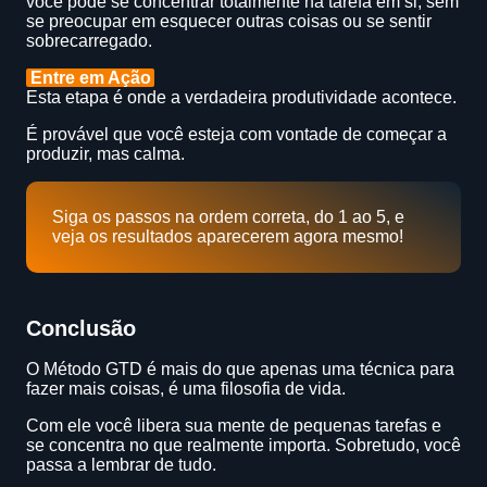
você pode se concentrar totalmente na tarefa em si, sem
se preocupar em esquecer outras coisas ou se sentir
sobrecarregado.
Entre em Ação
Esta etapa é onde a verdadeira produtividade acontece.
É provável que você esteja com vontade de começar a
produzir, mas calma.
Siga os passos na ordem correta, do 1 ao 5, e
veja os resultados aparecerem agora mesmo!
Conclusão
O Método GTD é mais do que apenas uma técnica para
fazer mais coisas, é uma filosofia de vida.
Com ele você libera sua mente de pequenas tarefas e
se concentra no que realmente importa. Sobretudo, você
passa a lembrar de tudo.