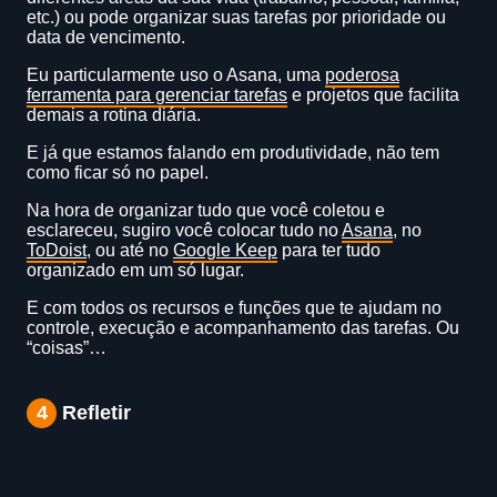
etc.) ou pode organizar suas tarefas por prioridade ou
data de vencimento.
Eu particularmente uso o Asana, uma
poderosa
ferramenta para gerenciar tar
efas
e projetos que facilita
demais a rotina diária.
E já que estamos falando em produtividade, não tem
como ficar só no papel.
Na hora de organizar tudo que você coletou e
esclareceu, sugiro você colocar tudo no
Asana
, no
ToDoist
, ou até no
Google Keep
para ter tudo
organizado em um só lugar.
E com todos os recursos e funções que te ajudam no
controle, execução e acompanhamento das tarefas. Ou
“coisas”…
4
Refletir