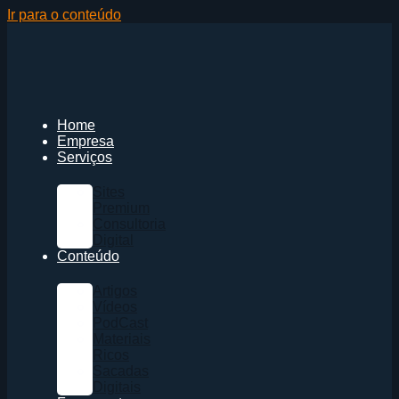
Ir para o conteúdo
Home
Empresa
Serviços
Sites
Premium
Consultoria
Digital
Conteúdo
Artigos
Vídeos
PodCast
Materiais
Ricos
Sacadas
Digitais