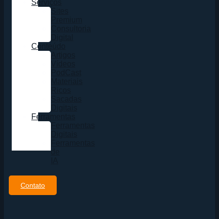
Serviços
Sites
Premium
Consultoria
Digital
Conteúdo
Artigos
Vídeos
PodCast
Materiais
Ricos
Sacadas
Digitais
Ferramentas
Ferramentas
Digitais
Ferramentas
de
IA
Contato